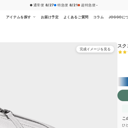
通常便
8/27
特急便
8/21
超特急便
−
アイテムを探す
お届け予定
よくあるご質問
コラム
JOGGOに
スク
完成イメージを見る
かぶ
こ
ひ