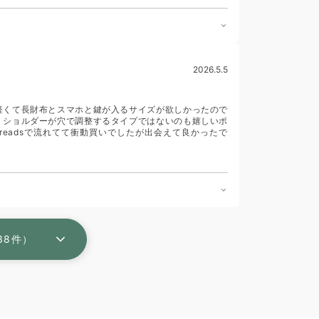
2026.5.5
軽くて長財布とスマホと鍵が入るサイズが欲しかったので
 ショルダーが穴で調整するタイプではないのも嬉しいポ
readsで流れてて衝動買いでしたが出会えて良かったで
38件）