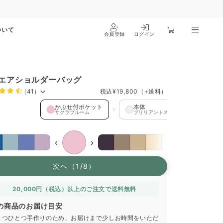
ついて
会員登録
ログイン
エアショルダーバッグ
（41）
税込
¥19,800
（+送料）
せ付ポケット を選択中
かぶせ付ポケット
本体
スト
サクラブルーム
ブリリアントスノー
ミッ
限
限
‹
›
次へ（1/8）
20,000円（税込）以上のご注文で送料無料
の商品のお届け目安
とつひとつ手作りのため、お届けまで少しお時間をいただ