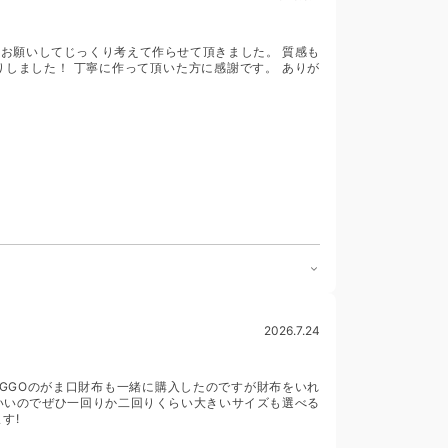
お願いしてじっくり考えて作らせて頂きました。 質感も
しました！ 丁寧に作って頂いた方に感謝です。 ありが
2026.7.24
OGGOのがま口財布も一緒に購入したのですが財布をいれ
もいいのでぜひ一回りか二回りくらい大きいサイズも選べる
す!