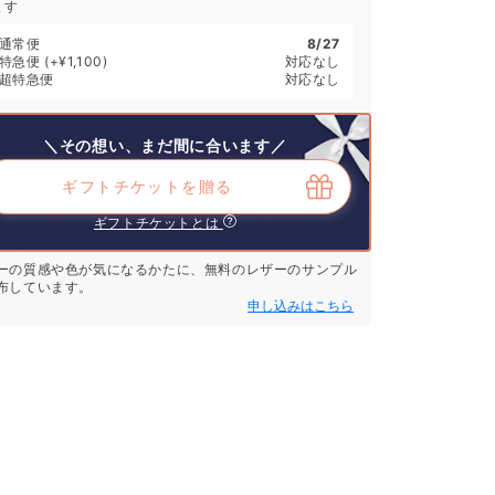
ます
通常便
8/27
特急便
(+¥1,100)
対応なし
超特急便
対応なし
＼その想い、まだ間に合います／
ギフトチケットを贈る
ギフトチケットとは
ーの質感や色が気になるかたに、無料のレザーのサンプル
布しています。
申し込みはこちら