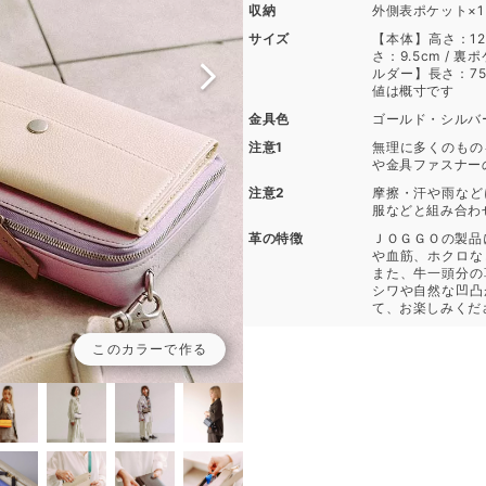
収納
外側表ポケット×1 
サイズ
【本体】高さ：12c
さ：9.5cm / 
ルダー】長さ：75～
値は概寸です
金具色
ゴールド・シルバ
注意1
無理に多くのもの
や金具ファスナー
注意2
摩擦・汗や雨など
服などと組み合わ
革の特徴
ＪＯＧＧＯの製品
や血筋、ホクロな
また、牛一頭分の
シワや自然な凹凸
て、お楽しみくだ
このカラーで作る