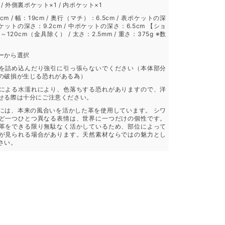
/ 外側裏ポケット×1 / 内ポケット×1
m / 幅：19cm / 奥行（マチ）：6.5cm / 表ポケットの深
裏ポケットの深さ：9.2cm / 中ポケットの深さ：6.5cm 【ショ
120cm（金具除く） / 太さ：2.5mm / 重さ：375g ※数
ーから選択
を詰め込んだり強引に引っ張らないでください（本体部分
の破損が生じる恐れがある為）
による水濡れにより、色落ちする恐れがありますので、洋
せる際は十分にご注意ください。
には、本来の風合いを活かした革を使用しています。 シワ
ど一つひとつ異なる表情は、世界に一つだけの個性です。
革をできる限り無駄なく活かしているため、部位によって
が見られる場合があります。天然素材ならではの魅力とし
さい。