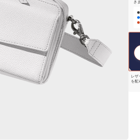
き
レザ
を配