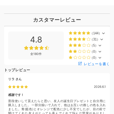
カスタマーレビュー
（144）
4.8
（31）
（5）
（0）
全180件
（0）
レビューを書く
トップレビュー
リラ
さん
2026.6.1
感謝です！
普段使いして貰えたらと思い、友人の誕生日プレゼントと自分用に
購入しました。 一部分揃いで入れて、他はお互いの推しの色を入れ
ました。青(藍色)とオレンジで配色に少し不安でしたが、目の前で
開けてくれた友人がとっても喜んでくれて悩んだ甲斐がありまし