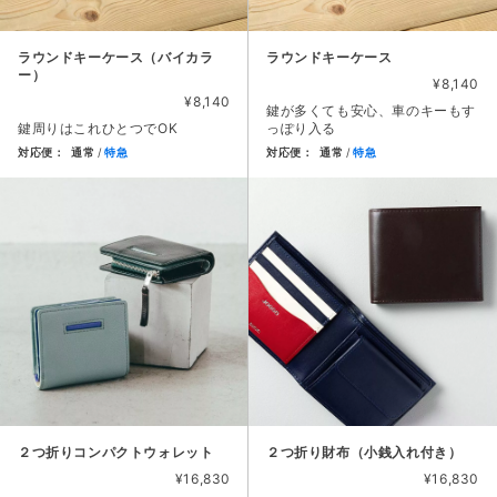
ラウンドキーケース（バイカラ
ラウンドキーケース
ー）
¥8,140
¥8,140
鍵が多くても安心、車のキーもす
鍵周りはこれひとつでOK
っぽり入る
対応便：
通常
特急
対応便：
通常
特急
商品カード。商品: ラウンドキーケース（バイカラー）, 価格: 8
商品カード。商品: ラウンドキー
２つ折りコンパクトウォレット
２つ折り財布（小銭入れ付き）
¥16,830
¥16,830