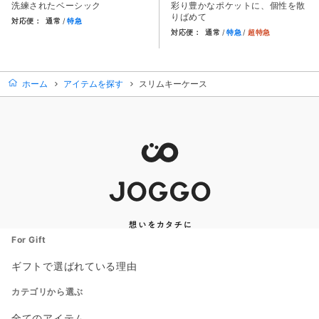
洗練されたベーシック
彩り豊かなポケットに、個性を散
りばめて
対応便：
通常
特急
対応便：
通常
特急
超特急
商品カード。商品: ２つ折りコンパクトウォレット, 価格: 16,
商品カード。商品: ２つ折り財布
ホーム
アイテムを探す
スリムキーケース
For Gift
ギフトで選ばれている理由
カテゴリから選ぶ
全てのアイテム