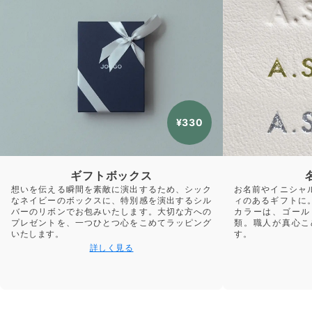
¥330
ギフトボックス
想いを伝える瞬間を素敵に演出するため、シック
お名前やイニシャ
なネイビーのボックスに、特別感を演出するシル
ィのあるギフトに
バーのリボンでお包みいたします。大切な方への
カラーは、ゴール
プレゼントを、一つひとつ心をこめてラッピング
類。職人が真心こ
いたします。
す。
詳しく見る