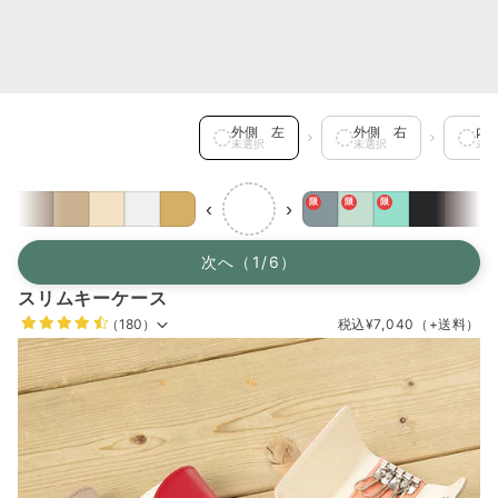
外側 左 を選択中
外側 左
外側 右
内
未選択
未選択
未選
限
限
限
‹
›
次へ（1/6）
スリムキーケース
（180）
税込
¥7,040
（+送料）