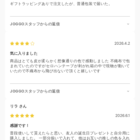
ギフトラッピングありで注文したが、普通包装で届いた。
JOGGOスタッフからの返信
2026.4.2
気に入りました
商品はとても皮が柔らかく想像通りの色で感動しました 不織布で包
まれていたのですがセロハンテープが剥がれ箱の中で現物が動いて
いたので不織布から飛び出ないで頂くと嬉しいです
JOGGOスタッフからの返信
リラ
さん
2026.6.1
感謝です！
普段使いして貰えたらと思い、友人の誕生日プレゼントと自分用に
購入しました。 一部分揃いで入れて、他はお互いの推しの色を入れ