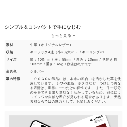
シンプル＆コンパクトで手になじむ
もっと見る
素材
牛革（オリジナルレザー）
収納
キーフック4連（小×3/大×1） / キーリング×1
サイズ
縦：100mm / 横：55mm / 厚み：20mm / 見開き幅：
163mm / 重さ：45g ※数値は概寸です
金具色
シルバー
革の特徴
ＪＯＧＧＯの製品には、本来の風合いを活かした革を使
用しています。 シワや血筋、ホクロなど一つひとつ異な
る表情は、世界に一つだけの個性です。 また、牛一頭分
の革をできる限り無駄なく活かしているため、部位によ
ってシワや自然な凹凸が見られる場合があります。天然
素材ならではの魅力として、お楽しみください。