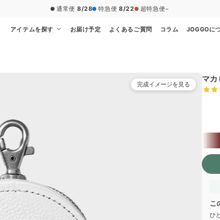
通常便
8/28
特急便
8/22
超特急便
−
アイテムを探す
お届け予定
よくあるご質問
コラム
JOGGOに
マカ
完成イメージを見る
本体
限
限
限
こ
ひ