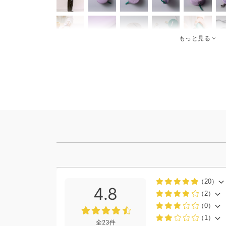
もっと見る
（20）
4.8
（2）
（0）
（1）
全23件