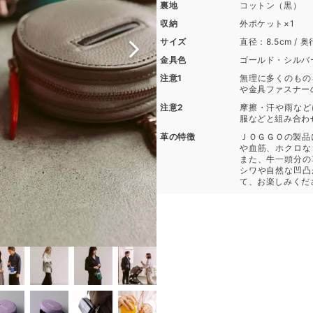
裏地
コットン（黒）
収納
外ポケット×1
サイズ
直径：8.5cm / 
金具色
ゴールド・シルバ
注意1
無理に多くのもの
や金具ファスナー
注意2
摩擦・汗や雨など
服などと組み合わ
革の特徴
ＪＯＧＧＯの製品
や血筋、ホクロな
また、牛一頭分の
シワや自然な凹凸
て、お楽しみくだ