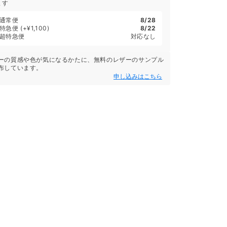
ます
通常便
8/28
特急便
(+¥1,100)
8/22
超特急便
対応なし
ーの質感や色が気になるかたに、無料のレザーのサンプル
布しています。
申し込みはこちら