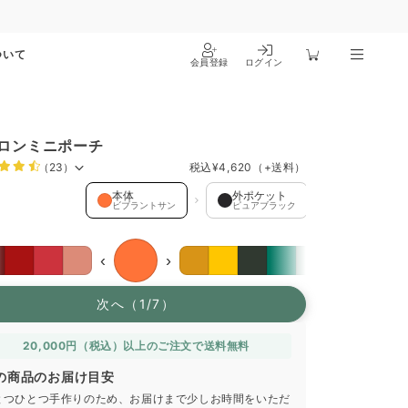
ついて
会員登録
ログイン
ロンミニポーチ
（23）
税込
¥4,620
（+送料）
 を選択中
本体
外ポケット
引き手
ビブラントサン
ピュアブラック
フォレストグ
‹
›
次へ（1/7）
20,000円（税込）以上のご注文で送料無料
の商品のお届け目安
とつひとつ手作りのため、お届けまで少しお時間をいただ