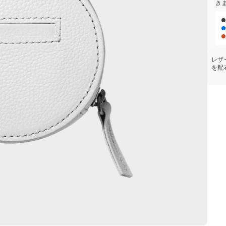
き
レザ
を配