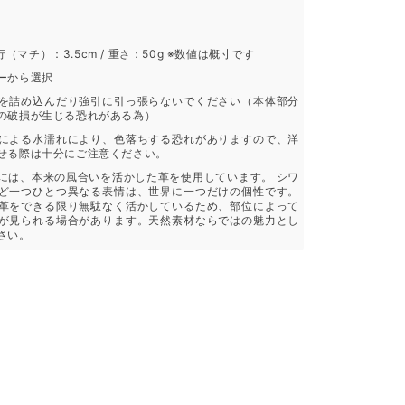
奥行（マチ）：3.5cm / 重さ：50g ※数値は概寸です
ーから選択
を詰め込んだり強引に引っ張らないでください（本体部分
の破損が生じる恐れがある為）
による水濡れにより、色落ちする恐れがありますので、洋
せる際は十分にご注意ください。
には、本来の風合いを活かした革を使用しています。 シワ
ど一つひとつ異なる表情は、世界に一つだけの個性です。
革をできる限り無駄なく活かしているため、部位によって
が見られる場合があります。天然素材ならではの魅力とし
さい。