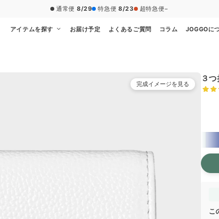
通常便
8/29
特急便
8/23
超特急便
−
アイテムを探す
お届け予定
よくあるご質問
コラム
JOGGOに
３つ
完成イメージを見る
本体
こ