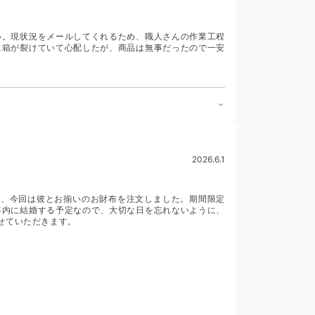
い。現状況をメールしてくれるため、職人さんの作業工程
に箱が裂けていて心配したが、商品は無事だったので一安
2026.6.1
り、今回は彼とお揃いのお財布を注文しました。期間限定
年内に結婚する予定なので、大切な日を忘れないように、
せていただきます。