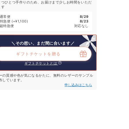
とつひとつ手作りのため、お届けまで少しお時間をいただ
ます
通常便
8/29
特急便
(+¥1,100)
8/23
超特急便
対応なし
＼その想い、まだ間に合います／
ギフトチケットを贈る
ギフトチケットとは
ーの質感や色が気になるかたに、無料のレザーのサンプル
布しています。
申し込みはこちら