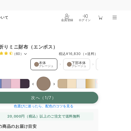
ついて
会員登録
ログイン
折りミニ財布（エンボス）
（60）
税込
¥16,830
（+送料）
 を選択中
本体
下部本体
コインケース
グレージュ
グレージュ
ハニービー
限
限
限
‹
›
次へ（1/7）
色選びに迷ったら、配色のコツを見る
20,000円（税込）以上のご注文で送料無料
の商品のお届け目安