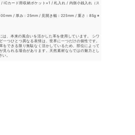
/ ICカード用収納ポケット×1 / 札入れ / 内側小銭入れ（ス
00mm / 厚み：25mm / 見開き幅：225mm / 重さ：85g ※
には、本来の風合いを活かした革を使用しています。 シワ
ど一つひとつ異なる表情は、世界に一つだけの個性です。
革をできる限り無駄なく活かしているため、部位によって
が見られる場合があります。天然素材ならではの魅力とし
さい。