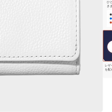
ひ
き
レザ
を配