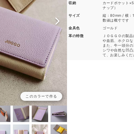
収納
カードポケット×5 
ナップ）
サイズ
縦：80mm / 横：1
数値は概寸です
金具色
ゴールド
革の特徴
ＪＯＧＧＯの製品
や血筋、ホクロな
また、牛一頭分の
シワや自然な凹凸
て、お楽しみくだ
このカラーで作る