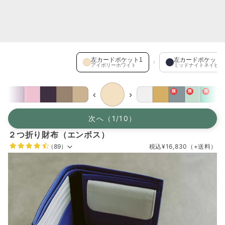
左カードポケット1 を選択中
左カードポケット1
左カードポケット
アイボリーホワイト
ミッドナイトネイビー
限
限
限
‹
›
次へ（1/10）
２つ折り財布（エンボス）
（89）
税込
¥16,830
（+送料）