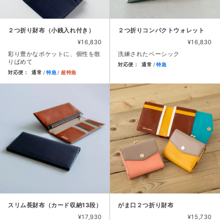
２つ折り財布（小銭入れ付き）
２つ折りコンパクトウォレット
¥16,830
¥16,830
彩り豊かなポケットに、個性を散
洗練されたベーシック
りばめて
対応便：
通常
特急
対応便：
通常
特急
超特急
商品カード。商品: ２つ折りコン
商品カード。商品: ２つ折り財布（小銭入れ付き）, 価格: 16
スリム長財布（カード収納13段）
がま口２つ折り財布
¥17,930
¥15,730