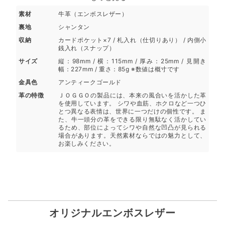
素材
牛革（エンボスレザー）
裏地
シャンタン
収納
カードポケット×7 / 札入れ（仕切りあり） / 内側小
銭入れ（スナップ）
サイズ
縦：98mm / 横：115mm / 厚み：25mm / 見開き
幅：227mm / 重さ：85g ※数値は概寸です
金具色
アンティークゴールド
革の特徴
ＪＯＧＧＯの製品には、本来の風合いを活かした革
を使用しています。 シワや血筋、ホクロなど一つひ
とつ異なる表情は、世界に一つだけの個性です。 ま
た、牛一頭分の革をできる限り無駄なく活かしてい
るため、部位によってシワや自然な凹凸が見られる
場合があります。天然素材ならではの魅力として、
お楽しみください。
オリジナルエンボスレザー