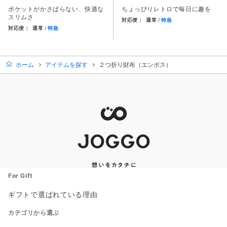
ポケットがかさばらない、快適な
ちょっぴりレトロで毎日に趣を
スリムさ
対応便：
通常
特急
対応便：
通常
特急
商品カード。商品: がま口２つ折
商品カード。商品: スリム長財布（カード収納13段）, 価格: 1
ホーム
アイテムを探す
２つ折り財布（エンボス）
For Gift
ギフトで選ばれている理由
カテゴリから選ぶ