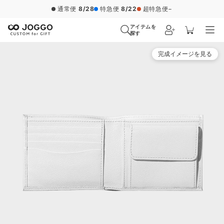
通常便
8/28
特急便
8/22
超特急便
−
アイテムを
探す
完成イメージを見る