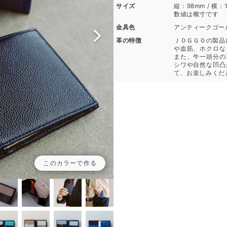
サイズ
縦：98mm / 横：1
数値は概寸です
金具色
アンティークゴー
革の特徴
ＪＯＧＧＯの製品
や血筋、ホクロな
また、牛一頭分の
シワや自然な凹凸
て、お楽しみくだ
このカラーで作る