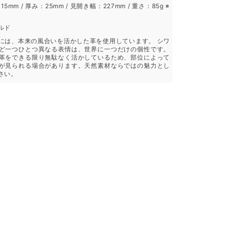
15mm / 厚み：25mm / 見開き幅：227mm / 重さ：85g ※
ルド
には、本来の風合いを活かした革を使用しています。 シワ
ど一つひとつ異なる表情は、世界に一つだけの個性です。
革をできる限り無駄なく活かしているため、部位によって
が見られる場合があります。天然素材ならではの魅力とし
さい。