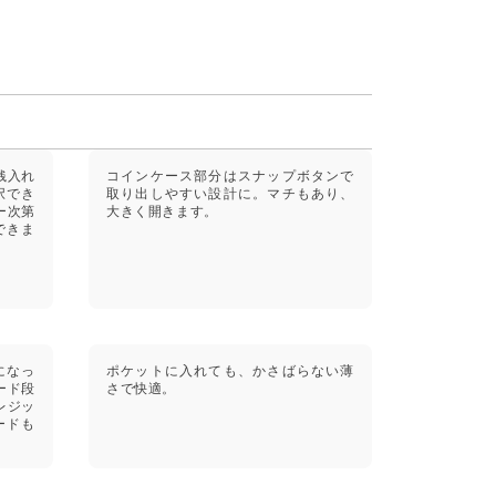
銭入れ
コインケース部分はスナップボタンで
択でき
取り出しやすい設計に。マチもあり、
ー次第
大きく開きます。
できま
になっ
ポケットに入れても、かさばらない薄
ード段
さで快適。
レジッ
ードも