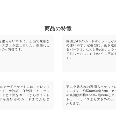
商品の特徴
な柔らかい本革に、上品で繊細な
内側は4段のカードポケットと小
ボス加工を施しました。型崩れし
の使いやすい定番型に。色を選
いのも特徴です。
るパーツは、なんと8か所。カラ
でおしゃれにもかわいくも演出
す。
所のカードポケットには、クレジッ
更に小銭入れの裏側もポケット
ード・免許証・保険証・キャッシ
ています。約横9cm×縦7cm、カ
ードと主要なカードからポイント
の裏側は約横9.5cm×縦8cmとク
ド等お好みのカードまで入りま
トカードサイズより大きめのカ
入ります。