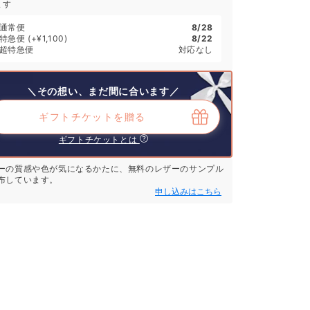
ます
通常便
8/28
特急便
(+¥1,100)
8/22
超特急便
対応なし
＼その想い、まだ間に合います／
ギフトチケットを贈る
ギフトチケットとは
ーの質感や色が気になるかたに、無料のレザーのサンプル
布しています。
申し込みはこちら