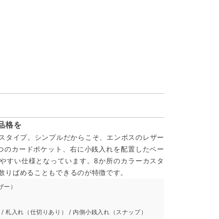
品格を
スタイプ。シンプルだからこそ、エンボスのレザー
つのカードポケット、右に小銭入れを配置したベー
やすい仕様となっています。8か所のカラーカスタ
散りばめることもできるのが特徴です。
ザー）
 / 札入れ（仕切りあり） / 内側小銭入れ（スナップ）