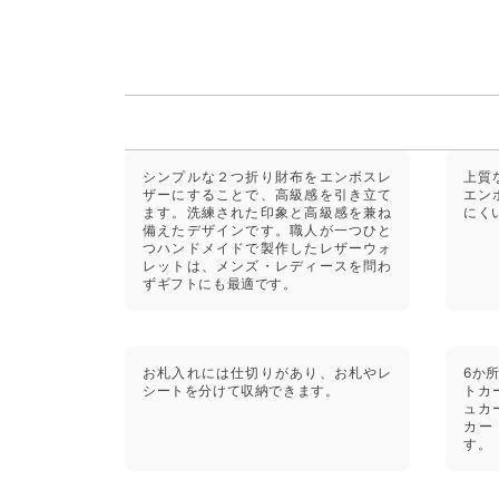
シンプルな２つ折り財布をエンボスレ
上質
ザーにすることで、高級感を引き立て
エン
ます。洗練された印象と高級感を兼ね
にく
備えたデザインです。職人が一つひと
つハンドメイドで製作したレザーウォ
レットは、メンズ・レディースを問わ
ずギフトにも最適です。
お札入れには仕切りがあり、お札やレ
6か
シートを分けて収納できます。
トカ
ュカ
カー
す。