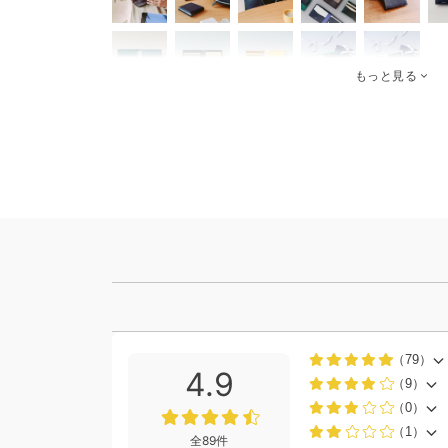
もっと見る
（79）
4.9
（9）
（0）
（1）
全89件