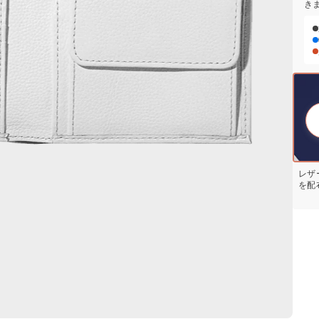
き
レザ
を配