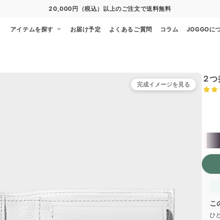
通常便
8/28
特急便
8/22
超特急便
−
アイテムを探す
お届け予定
よくあるご質問
コラム
JOGGOに
２つ
完成イメージを見る
左カ
こ
ひ