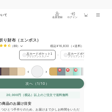
ついて
会員登録
ログイン
折り財布（エンボス）
（89）
税込
¥16,830
（+送料）
ードポケット1 を選択中
左カードポケット1
左カードポケット2
左
ブリリアントスノー
ブリリアントスノー
ト
限
限
限
‹
›
次へ（1/10）
20,000円（税込）以上のご注文で送料無料
の商品のお届け目安
とつひとつ手作りのため、お届けまで少しお時間をいただ