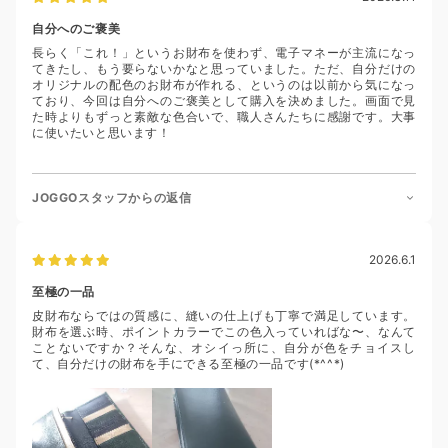
自分へのご褒美
長らく「これ！」というお財布を使わず、電子マネーが主流になっ
てきたし、もう要らないかなと思っていました。ただ、自分だけの
オリジナルの配色のお財布が作れる、というのは以前から気になっ
ており、今回は自分へのご褒美として購入を決めました。画面で見
た時よりもずっと素敵な色合いで、職人さんたちに感謝です。大事
に使いたいと思います！
JOGGOスタッフからの返信
2026.6.1
至極の一品
皮財布ならではの質感に、縫いの仕上げも丁寧で満足しています。
財布を選ぶ時、ポイントカラーでこの色入っていればな〜、なんて
ことないですか？そんな、オシイっ所に、自分が色をチョイスし
て、自分だけの財布を手にできる至極の一品です(*^^*)