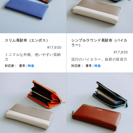
スリム長財布（エンボス）
シンプルラウンド長財布（バイカ
ラー）
¥17,930
¥17,930
ミニマルな外観、使いやすい収納
力
流行のバイカラー。抜群の収容力
対応便：
通常
特急
対応便：
通常
特急
商品カード。商品: スリム長財布（エンボス）, 価格: 17,93
商品カード。商品: シンプルラウ