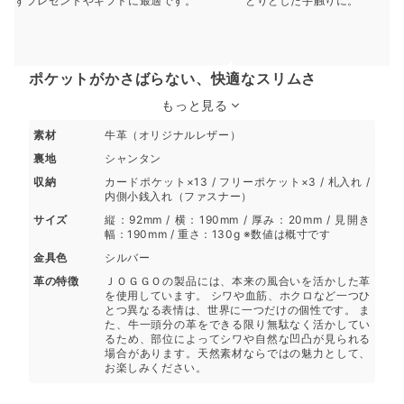
ずプレゼントやギフトに最適です。
とりとした手触りに。
ポケットがかさばらない、快適なスリムさ
もっと見る
素材
牛革（オリジナルレザー）
裏地
シャンタン
収納
カードポケット×13 / フリーポケット×3 / 札入れ /
内側小銭入れ（ファスナー）
サイズ
縦：92mm / 横：190mm / 厚み：20mm / 見開き
幅：190mm / 重さ：130g ※数値は概寸です
金具色
シルバー
革の特徴
ＪＯＧＧＯの製品には、本来の風合いを活かした革
を使用しています。 シワや血筋、ホクロなど一つひ
とつ異なる表情は、世界に一つだけの個性です。 ま
た、牛一頭分の革をできる限り無駄なく活かしてい
るため、部位によってシワや自然な凹凸が見られる
場合があります。天然素材ならではの魅力として、
お楽しみください。