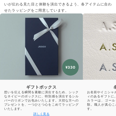
いが伝わる見た目と体験を演出できるよう、各アイテムに合わ
せたラッピングをご用意しています。
¥330
ギフトボックス
想いを伝える瞬間を素敵に演出するため、シック
お名前やイニシャ
なネイビーのボックスに、特別感を演出するシル
ィのあるギフトに
バーのリボンでお包みいたします。大切な方への
カラーは、ゴール
プレゼントを、一つひとつ心をこめてラッピング
類。職人が真心こ
いたします。
す。
詳しく見る