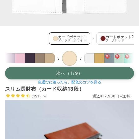
カードポケット1 を選択中
カードポケット1
カードポケット2
アイボリーホワイト
ダークレッド
限
限
限
‹
›
次へ（1/9）
色選びに迷ったら、配色のコツを見る
スリム長財布（カード収納13段）
（191）
税込
¥17,930
（+送料）