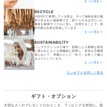
もっと見る
RECYCLE
JOGGOで使用している革は、すべて食肉生産の過
程で生まれた副産物です。捨てられるはずだった
素材を循環サイクルに戻し、活用することで、持
続可能な生産を目指しています。
もっと見る
SUSTAINABILITY
バングラデシュの工場で、貧困により困難な状況
に置かれた人々を積極的に採用し、安全な労働環
境において、革職人として「誇り」を持って働け
るようにしています。
もっと見る
コンセプトを詳しく見る
ギフト・オプション
大切な人へのプレゼントだからこそ、ラッピングも特別に。想