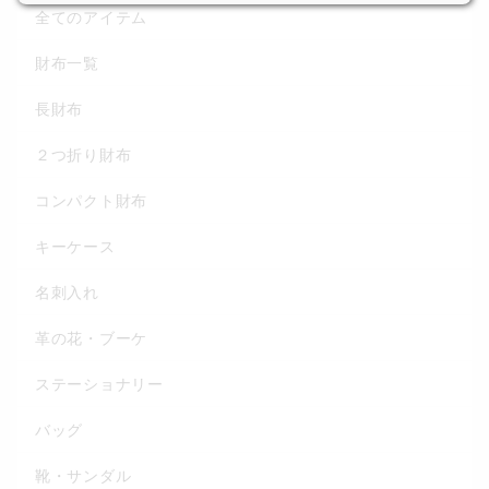
全てのアイテム
財布一覧
長財布
２つ折り財布
コンパクト財布
キーケース
名刺入れ
革の花・ブーケ
ステーショナリー
バッグ
靴・サンダル