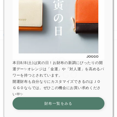
2026.6.5
JOGGO 広報
ホーム
ニュース
11/16 POP-UP SHOPのお知らせ
本日8/8(土)は寅の日！お財布の新調にぴったりの開
運デー✨オレンジは「金運」や「対人運」を高めるパ
ワーを持つとされています。
開運財布も自分なりにカスタマイズできるのはＪＯ
ＧＧＯならでは。ぜひこの機会にお買い求めくださ
For Gift
い🫶✨
ギフトで選ばれている理由
財布一覧をみる
カテゴリから選ぶ