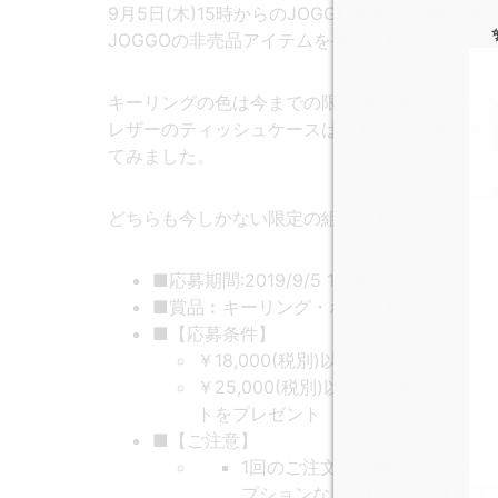
9月5日(木)15時からのJOGGO Autumn Novel
JOGGOの非売品アイテムを手に入れるチャンス
キーリングの色は今までの限定色で製作してい
レザーのティッシュケースは、あえて革色と糸色
てみました。
どちらも今しかない限定の組み合わせなので、
■応募期間:2019/9/5 15:00～なくな
■賞品︰キーリング・ポケットティッシュ
■【応募条件】
￥18,000(税別)以上のお買い上げ
￥25,000(税別)以上のお買い上
トをプレゼント
■【ご注意】
1回のご注文での商品代金の合
プションなどは代金に含まれま