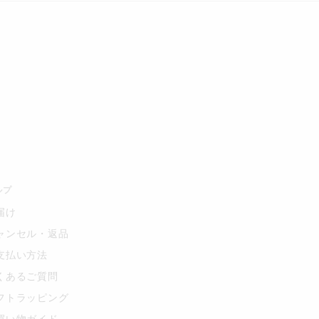
ルプ
届け
ャンセル・返品
支払い方法
くあるご質問
フトラッピング
買い物ガイド