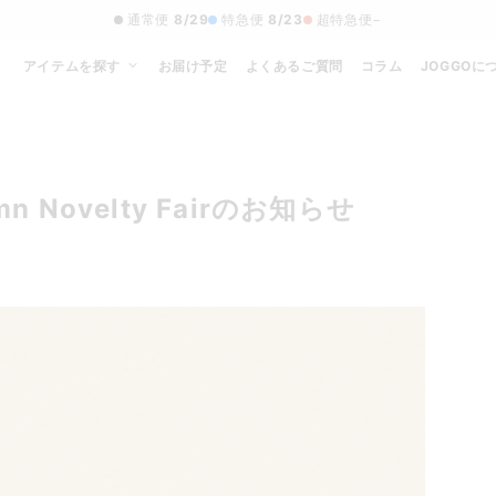
通常便
8/29
特急便
8/23
超特急便
−
アイテムを探す
お届け予定
よくあるご質問
コラム
JOGGOに
n Novelty Fairのお知らせ