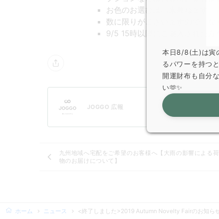
お色のお選びは出来兼ねます。
数に限りがございますので、な
9/5 15時以降にご購入された
本日8/8(土)
るパワーを持つ
開運財布も自分
い🫶✨
JOGGO 広報
九州地域へ宅配をご希望のお客様へ【大雨の影響による
物のお届けについて】
ホーム
ニュース
<終了しました>2019 Autumn Novelty Fairのお知ら