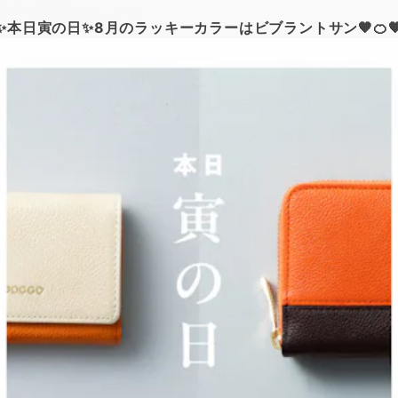
ty Fairを開催いたします。
✨本日寅の日✨8月のラッキーカラーはビブラントサン🧡🍊
となってます。
るのでとてもレアなアイテムです。
を違う色にし、通常のJOGGOではないデザインにし
お早めに。
り次第終了【終了しました】
ケース
で非売品キーリングをお一つプレゼント
げで非売品キーリングとポケットティッシュケースのセッ
計額が応募条件に当てはまる場合に限ります。送料やオ
せん。