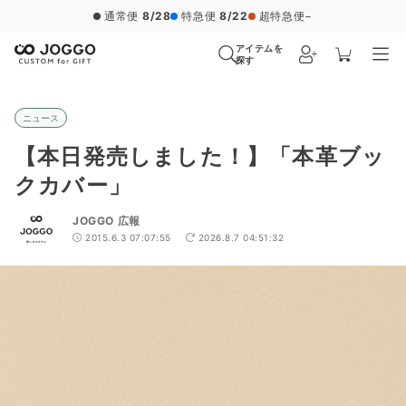
通常便
8/28
特急便
8/22
超特急便
−
アイテムを
探す
ニュース
【本日発売しました！】「本革ブッ
クカバー」
JOGGO 広報
2015.6.3 07:07:55
2026.8.7 04:51:32