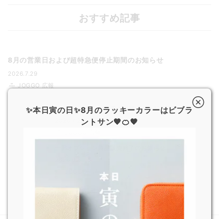
おすすめ記事
8月の営業日および超特急便停止期間のお知らせ
2026.7.29
JOGGO 広報
✨本日寅の日✨8月のラッキーカラーはビブラ
熊本県で発生した地震の影響による配送遅延について
ントサン🧡🍊🧡
2026.7.29
JOGGO 広報
一部オプション商品販売終了のお知らせ
2026.6.5
JOGGO 広報