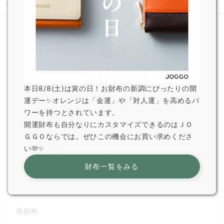
ホーム
ニュース
新商品『レディーストートバッグ』Twitter プレゼ
本日8/8(土)は寅の日！お財布の新調にぴったりの開
運デー✨オレンジは「金運」や「対人運」を高めるパ
ワーを持つとされています。
For Gift
開運財布も自分なりにカスタマイズできるのはＪＯ
ギフトで選ばれている理由
ＧＧＯならでは。ぜひこの機会にお買い求めくださ
い🫶✨
カテゴリから選ぶ
財布一覧をみる
全てのアイテム
財布一覧
長財布