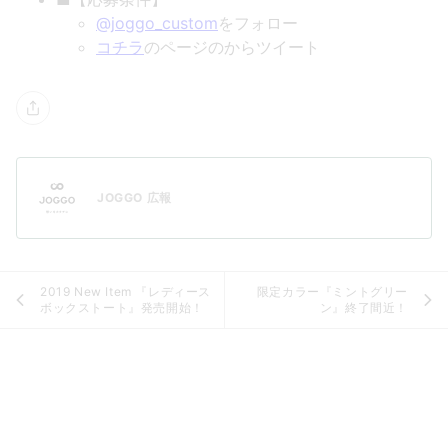
@joggo_custom
をフォロー
コチラ
のページの
からツイート
JOGGO 広報
2019 New Item 『レディース
限定カラー『ミントグリー
ボックストート』発売開始！
ン』終了間近！