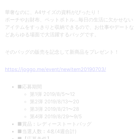
華奢なのに、A4サイズの資料がぴったり！
ポーチやお財布、ペットボトル…毎日の生活に欠かせない
アイテムをすっきりと収納できるので、お仕事やデートな
どあらゆる場面で大活躍するバッグです。
そのバッグの販売を記念して新商品をプレゼント！
https://joggo.me/event/newitem20190703/
■応募期間
第1弾 2019/8/5〜12
第2弾 2019/8/13〜20
第3弾 2019/8/21〜28
第4弾 2019/8/29〜9/5
■賞品︰レディーストートバッグ
■当選人数︰4名(4週合計)
■【応募条件】