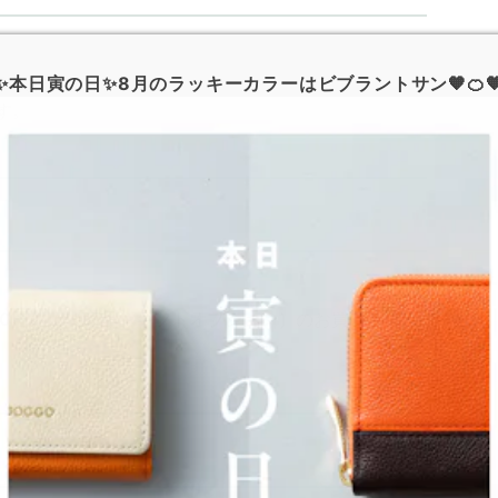
✨本日寅の日✨8月のラッキーカラーはビブラントサン🧡🍊
59 まで
す。
000円以上（商品＋ギフトオプション）
のお買い上げ