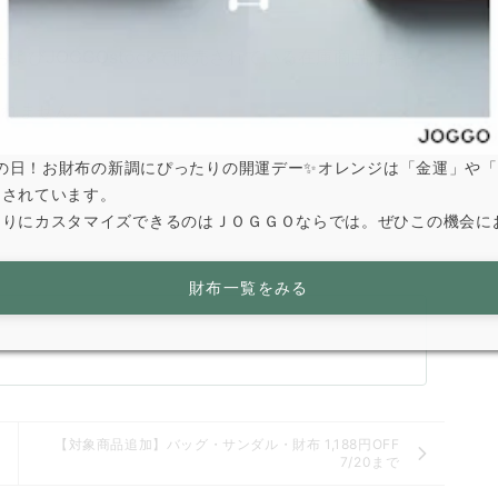
ット、およびJOGGOstockで販売されている在庫商品はキャ
まれません。
は寅の日！お財布の新調にぴったりの開運デー✨オレンジは「金運」や
とされています。
なりにカスタマイズできるのはＪＯＧＧＯならでは。ぜひこの機会に
財布一覧をみる
【対象商品追加】バッグ・サンダル・財布 1,188円OFF
せ
7/20まで