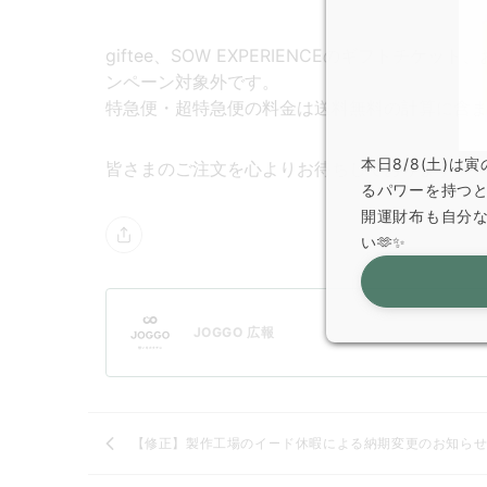
giftee、SOW EXPERIENCEのギフトチケ
ンペーン対象外です。
特急便・超特急便の料金は送料無料の計算に含
本日8/8(土)
皆さまのご注文を心よりお待ちしております！
るパワーを持つ
開運財布も自分
い🫶✨
JOGGO 広報
【修正】製作工場のイード休暇による納期変更のお知ら