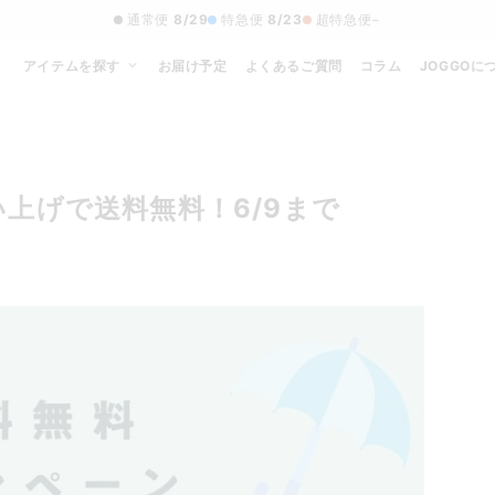
通常便
8/29
特急便
8/23
超特急便
−
アイテムを探す
お届け予定
よくあるご質問
コラム
JOGGOに
上げで送料無料！6/9まで