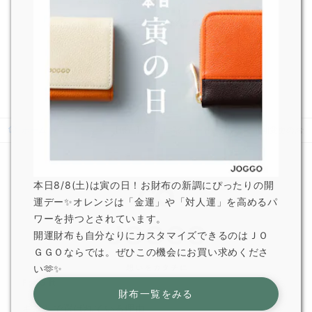
JOGGO 広報
一部オプション商品販売終了のお知らせ
2026.6.5
JOGGO 広報
ホーム
ニュース
【修正】製作工場のイード休暇による納期変更のお知
本日8/8(土)は寅の日！お財布の新調にぴったりの開
運デー✨オレンジは「金運」や「対人運」を高めるパ
ワーを持つとされています。
開運財布も自分なりにカスタマイズできるのはＪＯ
ＧＧＯならでは。ぜひこの機会にお買い求めくださ
い🫶✨
For Gift
財布一覧をみる
ギフトで選ばれている理由