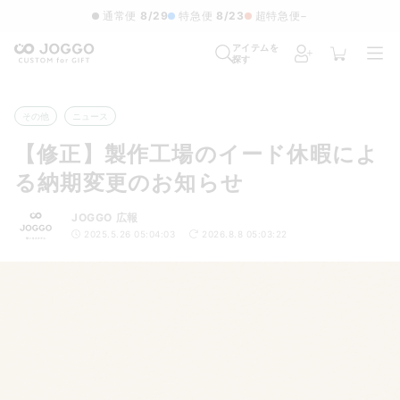
通常便
8/29
特急便
8/23
超特急便
−
アイテムを
探す
その他
ニュース
【修正】製作工場のイード休暇によ
る納期変更のお知らせ
JOGGO 広報
2025.5.26 05:04:03
2026.8.8 05:03:22