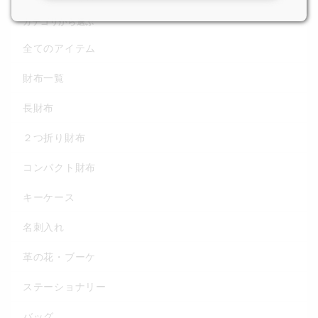
カテゴリから選ぶ
全てのアイテム
財布一覧
長財布
２つ折り財布
コンパクト財布
キーケース
名刺入れ
革の花・ブーケ
ステーショナリー
バッグ