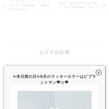
アジサイドロップ（エンボ
【終了】税込1万円以上お買い
ス）の一時販売停止・納期遅
上げで送料無料！6/9まで
れのお知らせ
おすすめ記事
8月の営業日および超特急便停止期間のお知らせ
✨本日寅の日✨8月のラッキーカラーはビブラ
2026.7.29
ントサン🧡🍊🧡
JOGGO 広報
熊本県で発生した地震の影響による配送遅延について
2026.7.29