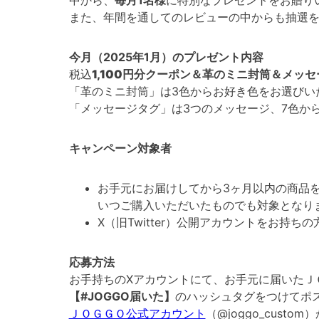
中から、
毎月1名様
に特別なプレゼントをお贈り
また、年間を通してのレビューの中からも抽選
今月（2025年1月）のプレゼント内容
税込
1,100円分クーポン
＆革のミニ封筒＆メッセ
「革のミニ封筒」は3色からお好き色をお選びい
「メッセージタグ」は3つのメッセージ、7色か
キャンペーン対象者
お手元にお届けしてから3ヶ月以内の商品
いつご購入いただいたものでも対象となりま
X（旧Twitter）公開アカウントをお持
応募方法
お手持ちのXアカウントにて、お手元に届いたＪ
【#JOGGO届いた】
のハッシュタグをつけてポ
ＪＯＧＧＯ公式アカウント
（@joggo_cus