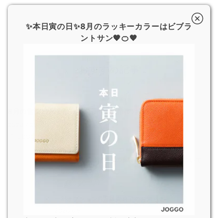
✨本日寅の日✨8月のラッキーカラーはビブラ
ントサン🧡🍊🧡
おすすめ記事
8月の営業日および超特急便停止期間のお知らせ
2026.7.29
JOGGO 広報
熊本県で発生した地震の影響による配送遅延について
2026.7.29
JOGGO 広報
一部オプション商品販売終了のお知らせ
2026.6.5