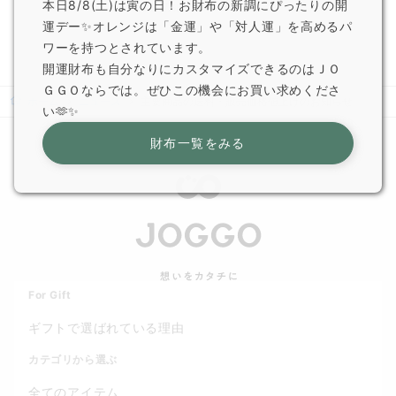
本日8/8(土)は寅の日！お財布の新調にぴったりの開
JOGGO 広報
運デー✨オレンジは「金運」や「対人運」を高めるパ
ワーを持つとされています。
開運財布も自分なりにカスタマイズできるのはＪＯ
ＧＧＯならでは。ぜひこの機会にお買い求めくださ
ホーム
ニュース
主要商品の送料・販売価格値上げのお知らせ
い🫶✨
財布一覧をみる
For Gift
ギフトで選ばれている理由
カテゴリから選ぶ
全てのアイテム