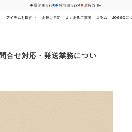
通常便
8/30
特急便
8/24
超特急便
−
アイテムを探す
お届け予定
よくあるご質問
コラム
JOGGOに
問合せ対応・発送業務につい