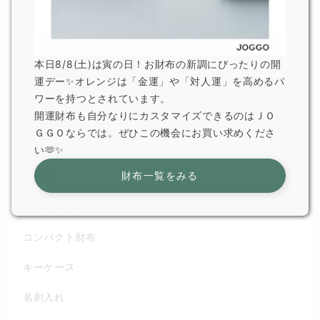
For Gift
本日8/8(土)は寅の日！お財布の新調にぴったりの開
ギフトで選ばれている理由
運デー✨オレンジは「金運」や「対人運」を高めるパ
カテゴリから選ぶ
ワーを持つとされています。
開運財布も自分なりにカスタマイズできるのはＪＯ
全てのアイテム
ＧＧＯならでは。ぜひこの機会にお買い求めくださ
財布一覧
い🫶✨
財布一覧をみる
長財布
２つ折り財布
コンパクト財布
キーケース
名刺入れ