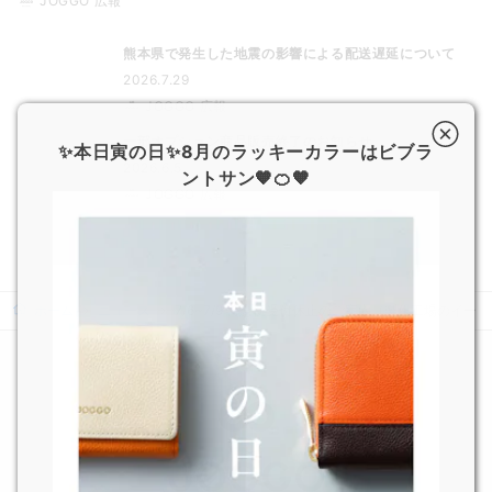
JOGGO 広報
熊本県で発生した地震の影響による配送遅延について
2026.7.29
JOGGO 広報
一部オプション商品販売終了のお知らせ
✨本日寅の日✨8月のラッキーカラーはビブラ
2026.6.5
ントサン🧡🍊🧡
JOGGO 広報
ホーム
ニュース
7/6~7/9 特急便受付休止のご案内（製作工場のイー