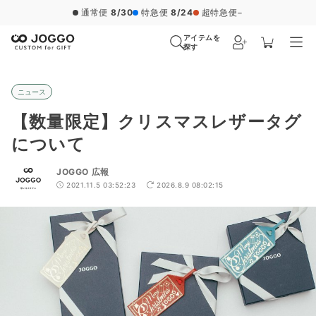
通常便
8/30
特急便
8/24
超特急便
−
アイテムを
探す
ニュース
【数量限定】クリスマスレザータグ
について
JOGGO 広報
2021.11.5 03:52:23
2026.8.9 08:02:15