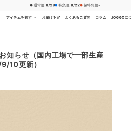
通常便
8/28
特急便
8/22
超特急便
−
アイテムを探す
お届け予定
よくあるご質問
コラム
JOGGOに
お知らせ（国内工場で一部生産
9/10更新）