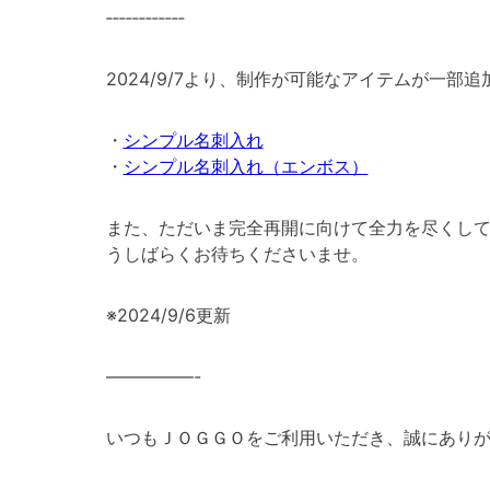
‐‐‐‐‐‐‐‐‐‐‐‐
2024/9/7より、制作が可能なアイテムが一部
・
シンプル名刺入れ
・
シンプル名刺入れ（エンボス）
また、ただいま完全再開に向けて全力を尽くして
うしばらくお待ちくださいませ。
※2024/9/6更新
—————-
いつもＪＯＧＧＯをご利用いただき、誠にあり