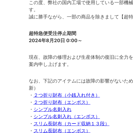
この度、弊社の国内工場で使用している一部機
す。
誠に勝手ながら、一部の商品を除きまして【超
超特急便受注停止期間
2024年8月20日 0:00～
現在、故障の修理および生産体制の復旧に全力
案内申し上げます。
なお、下記のアイテムには故障の影響がないため、
新）
・
２つ折り財布（小銭入れ付き）
・
２つ折り財布（エンボス）
・
シンプル名刺入れ
・
シンプル名刺入れ（エンボス）
・
スリム長財布（カード収納１３段）
・
スリム長財布（エンボス）