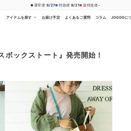
通常便
8/27
特急便
8/21
超特急便
−
アイテムを探す
お届け予定
よくあるご質問
コラム
JOGGOに
ディースボックストート』発売開始！