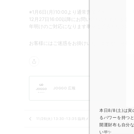
※1月6日(月)10:00より通常営業です。
12月27日16:00以降にお問い合わせいただきま
年明けのご対応になります事をご了承ください
お客様にはご迷惑をお掛けいたしますが、何卒
JOGGO 広報
本日8/8(土)
るパワーを持つ
11/26(火) 13:30-13:35 臨時メンテナンスのお知らせ
開運財布も自分
い🫶✨