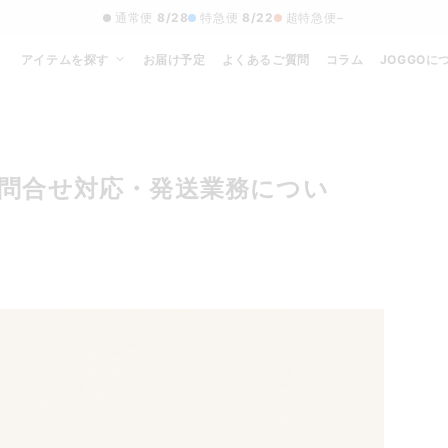
通常便
8/28
特急便
8/22
超特急便
−
アイテムを探す
お届け予定
よくあるご質問
コラム
JOGGOに
問合せ対応・発送業務につい