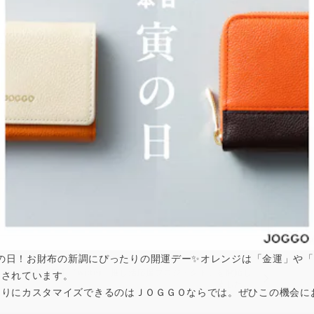
した件は
。
よろしくお願い致します。
は寅の日！お財布の新調にぴったりの開運デー✨オレンジは「金運」や
【新企画】 Twitter「推し活応援プロジェクト」を開始し
とされています。
ました。
なりにカスタマイズできるのはＪＯＧＧＯならでは。ぜひこの機会に