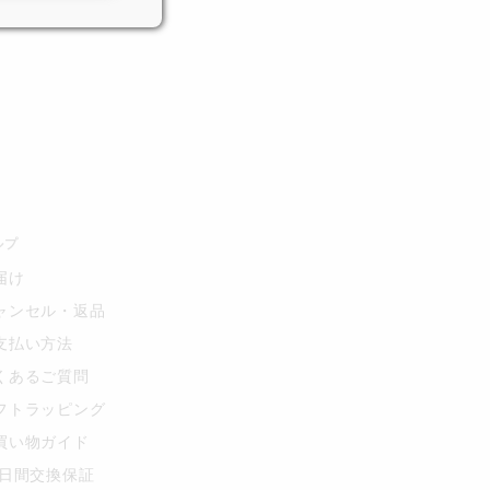
ルプ
届け
ャンセル・返品
支払い方法
くあるご質問
フトラッピング
買い物ガイド
0日間交換保証