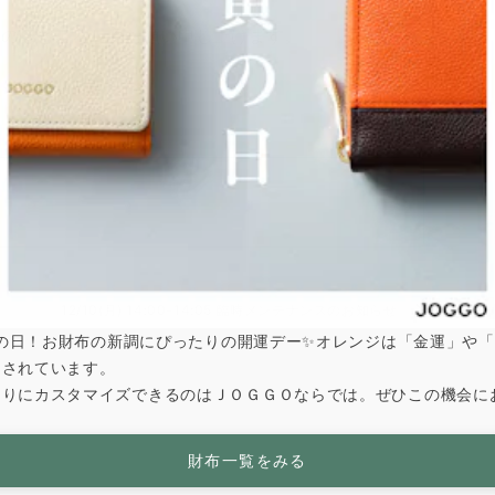
承のほどよろしくお願い申し上げます。
12/10(月) 14:00-14:05 臨時メンテナンスのお知らせ
は寅の日！お財布の新調にぴったりの開運デー✨オレンジは「金運」や
とされています。
なりにカスタマイズできるのはＪＯＧＧＯならでは。ぜひこの機会に
財布一覧をみる