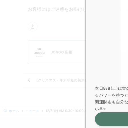
お客様にはご迷惑をお掛けしますが、何卒ご了
JOGGO 広報
【クリスマス・年末年始の納期変更のお知らせ】
本日8/8(土)
るパワーを持つ
開運財布も自分
い🫶✨
ホーム
ニュース
12/7(金) AM 9:30-10:00メンテナンスのお知らせ