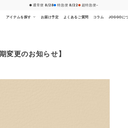
通常便
8/28
特急便
8/22
超特急便
−
アイテムを探す
お届け予定
よくあるご質問
コラム
JOGGOに
期変更のお知らせ】