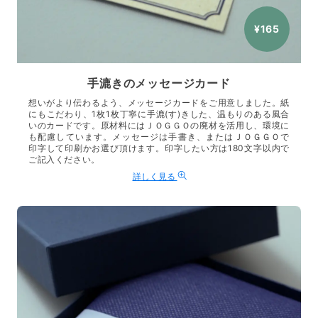
¥165
手漉きのメッセージカード
想いがより伝わるよう、メッセージカードをご用意しました。紙
にもこだわり、1枚1枚丁寧に手漉(す)きした、温もりのある風合
いのカードです。原材料にはＪＯＧＧＯの廃材を活用し、環境に
も配慮しています。メッセージは手書き、またはＪＯＧＧＯで
印字して印刷かお選び頂けます。印字したい方は180文字以内で
ご記入ください。
詳しく見る