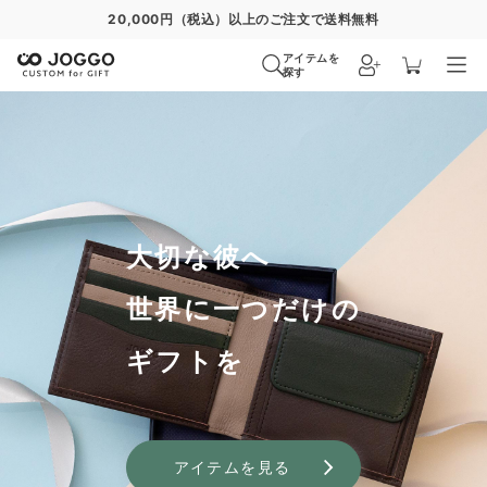
通常便
8/28
特急便
8/22
超特急便
−
アイテムを
探す
大切な彼へ
世界に一つだけの
ギフトを
アイテムを見る