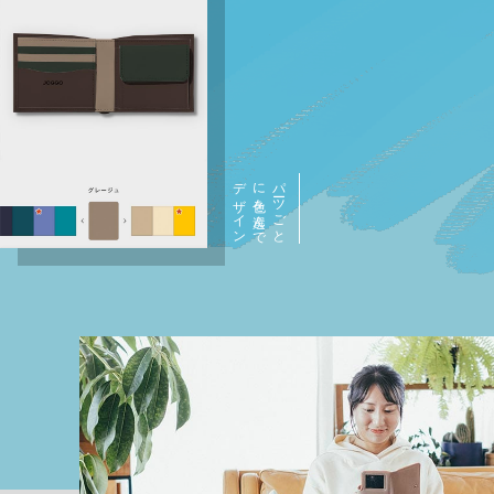
ン
パ
ーツ
ご
と
に
色を
選ん
で
デ
ザ
イ