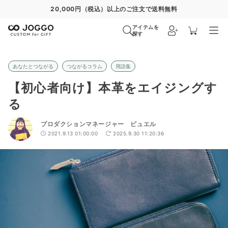
通常便
8/31
特急便
8/25
超特急便
−
アイテムを
探す
あなたとつながる
つながるコラム
用語集
【初心者向け】本革をエイジングす
る
プロダクションマネージャー ビュエル
2021.9.13 01:00:00
2025.9.30 11:20:36