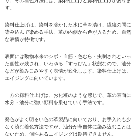
り、その着色方法には、
染料仕上げ
と
顔料仕上げ
がありま
す。
染料仕上げは、染料を溶かした水に革を漬け、繊維の間に
染み込んで染める手法。革の内側から色が入るため、自然
な表情が特徴です。
表面には動物本来のシボ・血筋・色むら・虫刺されといっ
た個性が残され、いわゆる「すっぴん」状態なので、油分
などが染みこみやすく表情が変化します。染料仕上げは、
エイジングに向いています。
一方の顔料仕上げは、お化粧のような感じで、革の表面に
水分・油分に強い顔料を乗せていく手法です。
発色がよく明るい色の革製品に向いており、お手入れも少
なく済む着色方法ですが、油分が革自体に染み込むことは
ないため、個性あるエイジングは期待できません。