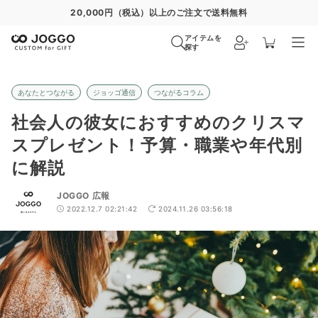
通常便
8/28
特急便
8/22
超特急便
−
アイテムを
探す
あなたとつながる
ジョッゴ通信
つながるコラム
社会人の彼女におすすめのクリスマ
スプレゼント！予算・職業や年代別
に解説
JOGGO 広報
2022.12.7 02:21:42
2024.11.26 03:56:18