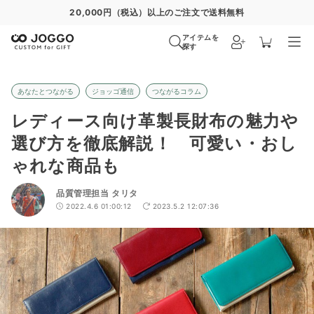
通常便
8/28
特急便
8/22
超特急便
−
アイテムを
探す
あなたとつながる
ジョッゴ通信
つながるコラム
レディース向け革製長財布の魅力や
選び方を徹底解説！ 可愛い・おし
ゃれな商品も
品質管理担当 タリタ
2022.4.6 01:00:12
2023.5.2 12:07:36