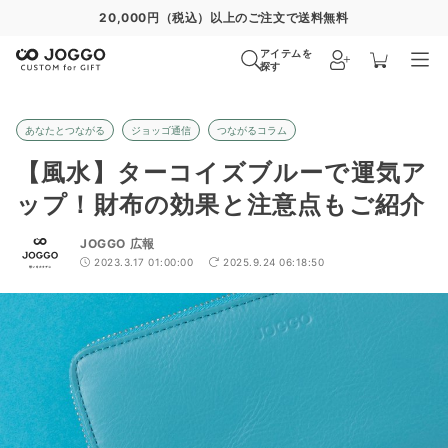
通常便
8/28
特急便
8/22
超特急便
−
アイテムを
探す
あなたとつながる
ジョッゴ通信
つながるコラム
【風水】ターコイズブルーで運気ア
ップ！財布の効果と注意点もご紹介
JOGGO 広報
2023.3.17 01:00:00
2025.9.24 06:18:50