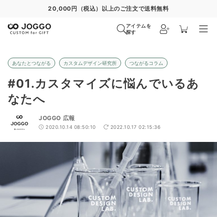
通常便
8/31
特急便
8/25
超特急便
−
アイテムを
探す
あなたとつながる
カスタムデザイン研究所
つながるコラム
#01.カスタマイズに悩んでいるあ
なたへ
JOGGO 広報
2020.10.14 08:50:10
2022.10.17 02:15:36