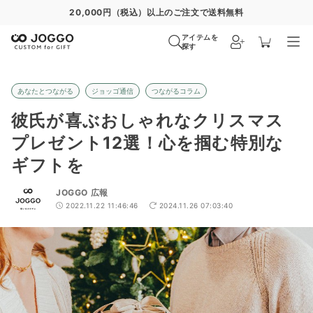
通常便
8/30
特急便
8/24
超特急便
−
アイテムを
探す
あなたとつながる
ジョッゴ通信
つながるコラム
彼氏が喜ぶおしゃれなクリスマス
プレゼント12選！心を掴む特別な
ギフトを
JOGGO 広報
2022.11.22 11:46:46
2024.11.26 07:03:40