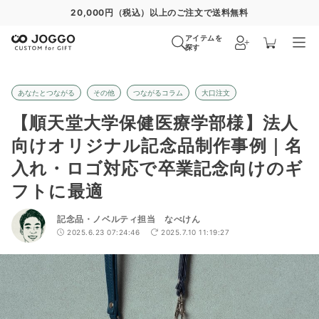
20,000円（税込）以上のご注文で送料無料
アイテムを
探す
あなたとつながる
その他
つながるコラム
大口注文
【順天堂大学保健医療学部様】法人
向けオリジナル記念品制作事例｜名
入れ・ロゴ対応で卒業記念向けのギ
フトに最適
記念品・ノベルティ担当 なべけん
2025.6.23 07:24:46
2025.7.10 11:19:27