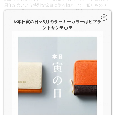
周年記念という特別な節目に贈る物として、私たちのサー
ビスをお選びいただけたこと、心より感謝申し上げます。
「思い出に残る品を届けたい」という想いで、スタッフ一
✨本日寅の日✨8月のラッキーカラーはビブラ
人ひとりが丁寧に心を込めて制作に携わらせていただきま
ントサン🧡🍊🧡
した。少しでも皆さまの記憶に残る、価値ある一品となっ
ていれば、これ以上に嬉しいことはございません。今後と
も、企業の想いをカタチにするお手伝いができましたら幸
いです。
【お問い合わせフォーム】
https://joggo.jp/contact/
【お電話でのお問い合わせ】
TEL：03-5227-8320（平日10:00〜17:00）
お急ぎの納期や小ロット制作、デザイン提案なども柔軟に
対応可能です。