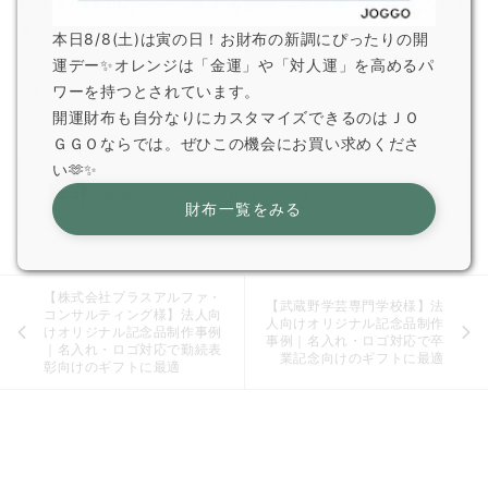
皆さまの大切なシーンを彩る記念品制作を、心を込めてお
手伝いいたします。
本日8/8(土)は寅の日！お財布の新調にぴったりの開
運デー✨オレンジは「金運」や「対人運」を高めるパ
ワーを持つとされています。
開運財布も自分なりにカスタマイズできるのはＪＯ
ＧＧＯならでは。ぜひこの機会にお買い求めくださ
い🫶✨
記念品・ノベルティ担当 なべけん
財布一覧をみる
【株式会社プラスアルファ・
【武蔵野学芸専門学校様】法
コンサルティング様】法人向
人向けオリジナル記念品制作
けオリジナル記念品制作事例
事例｜名入れ・ロゴ対応で卒
｜名入れ・ロゴ対応で勤続表
業記念向けのギフトに最適
彰向けのギフトに最適