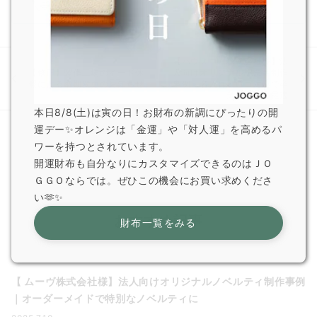
【ハウスコム株式会社様】法
【修正】製作工場のイード休
人向けオリジナル記念品制作
暇による納期変更のお知らせ
事例｜名入れ・ロゴ対応で卒
業記念品に最適
本日8/8(土)は寅の日！お財布の新調にぴったりの開
運デー✨オレンジは「金運」や「対人運」を高めるパ
ワーを持つとされています。
開運財布も自分なりにカスタマイズできるのはＪＯ
ＧＧＯならでは。ぜひこの機会にお買い求めくださ
い🫶✨
おすすめ記事
財布一覧をみる
【 ムーヴ株式会社様】法人向けオリジナルノベルティ制作事例
｜オーダーメイドで特別なノベルティに