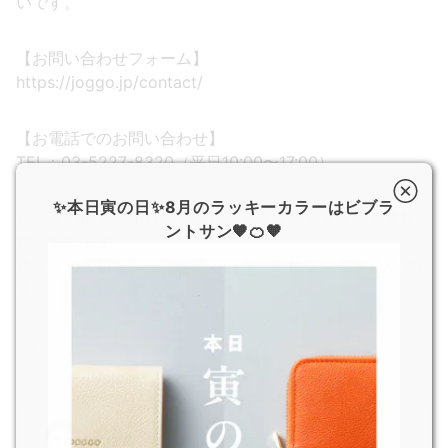
いです。
【お問い合わせフォーム】
https://joggo.jp/contact/
【お電話でのお問い合わせ】
TEL：03-5227-8320（平日10:00〜17:00）
✨本日寅の日✨8月のラッキーカラーはビブラ
お急ぎの納期や小ロット制作、デザイン提案なども柔軟に
ントサン🧡🍊🧡
対応可能です。
皆さまの大切なシーンを彩る記念品制作を、心を込めてお
手伝いいたします。
記念品・ノベルティ担当 なべけん