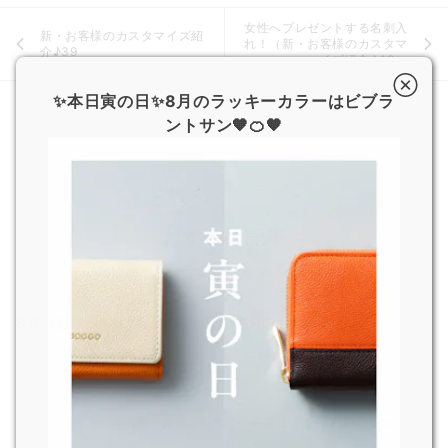
女性へプレゼントする名刺入
新・お客様のカスタマイズ紹
れ！（新・お客様のカスタマ
介♪39
イズ紹介♪40）
✨本日寅の日✨8月のラッキーカラーはビブラ
ントサン🧡🍊🧡
おすすめ記事
8月の営業日および超特急便停止期間のお知らせ
2026.7.29
JOGGO 広報
熊本県で発生した地震の影響による配送遅延について
2026.7.29