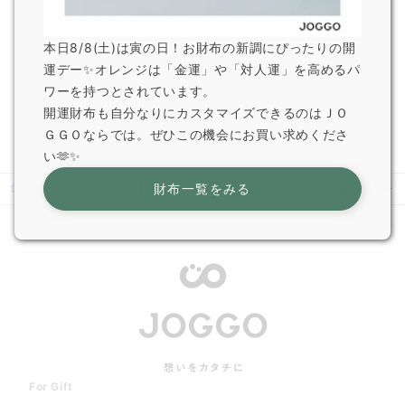
JOGGO 広報
本日8/8(土)は寅の日！お財布の新調にぴったりの開
一部オプション商品販売終了のお知らせ
運デー✨オレンジは「金運」や「対人運」を高めるパ
2026.6.5
ワーを持つとされています。
JOGGO 広報
開運財布も自分なりにカスタマイズできるのはＪＯ
ＧＧＯならでは。ぜひこの機会にお買い求めくださ
い🫶✨
財布一覧をみる
ホーム
ブログ
【新発売！ギフトにオススメ！！】本革三角ペンケース
For Gift