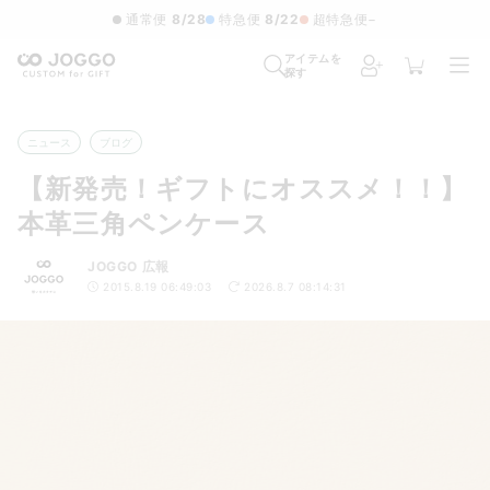
通常便
8/28
特急便
8/22
超特急便
−
アイテムを
探す
ニュース
ブログ
【新発売！ギフトにオススメ！！】
本革三角ペンケース
JOGGO 広報
2015.8.19 06:49:03
2026.8.7 08:14:31