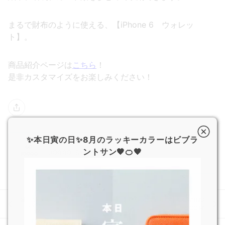
まるで財布のように使える、【iPhone 6 ウォレッ
ト】。
商品紹介ページは
こちら
！
是非カスタマイズをお楽しみください！
✨本日寅の日✨8月のラッキーカラーはビブラ
ントサン🧡🍊🧡
JOGGO 広報
嬉しいメッセージ、届きまし
【新商品出ます！】COMING
た！②
SOON!