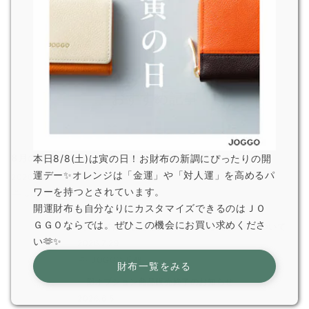
おすすめ記事
8月の営業日および超特急便停止期間のお知らせ
本日8/8(土)は寅の日！お財布の新調にぴったりの開
運デー✨オレンジは「金運」や「対人運」を高めるパ
2026.7.29
ワーを持つとされています。
JOGGO 広報
開運財布も自分なりにカスタマイズできるのはＪＯ
ＧＧＯならでは。ぜひこの機会にお買い求めくださ
熊本県で発生した地震の影響による配送遅延について
い🫶✨
2026.7.29
JOGGO 広報
財布一覧をみる
一部オプション商品販売終了のお知らせ
2026.6.5