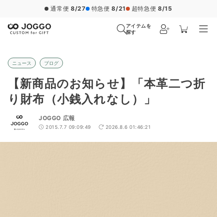
通常便
8/27
特急便
8/21
超特急便
8/15
アイテムを
探す
ニュース
ブログ
【新商品のお知らせ】「本革二つ折
り財布（小銭入れなし）」
JOGGO 広報
2015.7.7 09:09:49
2026.8.6 01:46:21