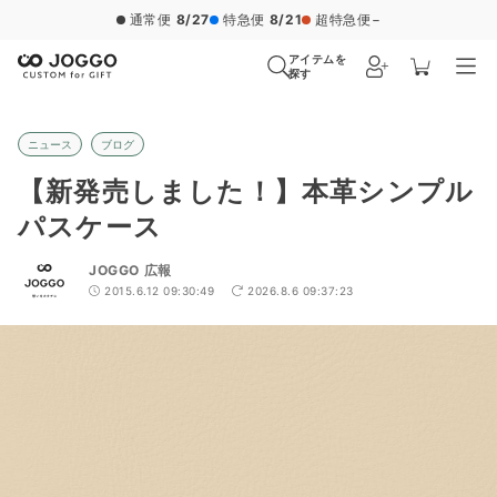
通常便
8/27
特急便
8/21
超特急便
−
アイテムを
探す
ニュース
ブログ
【新発売しました！】本革シンプル
パスケース
JOGGO 広報
2015.6.12 09:30:49
2026.8.6 09:37:23