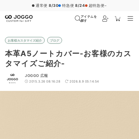
通常便
8/30
特急便
8/24
超特急便
−
アイテムを
探す
お客様カスタマイズ紹介
ブログ
本革A5ノートカバー-お客様のカス
タマイズご紹介-
JOGGO 広報
2015.3.26 08:16:28
2026.8.9 05:14:54