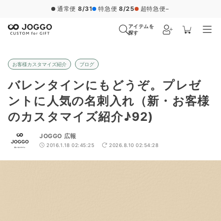
通常便
8/31
特急便
8/25
超特急便
−
アイテムを
探す
お客様カスタマイズ紹介
ブログ
バレンタインにもどうぞ。プレゼ
ントに人気の名刺入れ（新・お客様
のカスタマイズ紹介♪92)
JOGGO 広報
2016.1.18 02:45:25
2026.8.10 02:54:28