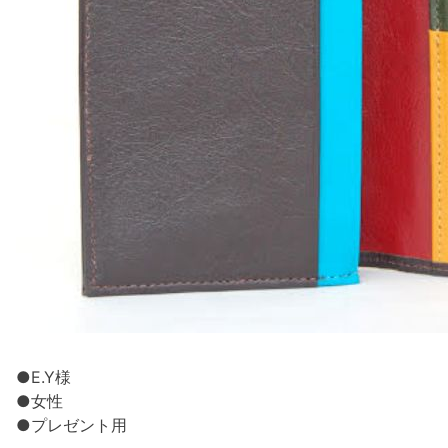
●E.Y様
●女性
●プレゼント用