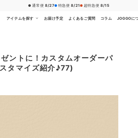
通常便
8/27
特急便
8/21
超特急便
8/15
アイテムを探す
お届け予定
よくあるご質問
コラム
JOGGOに
レゼントに！カスタムオーダーパ
タマイズ紹介♪77)