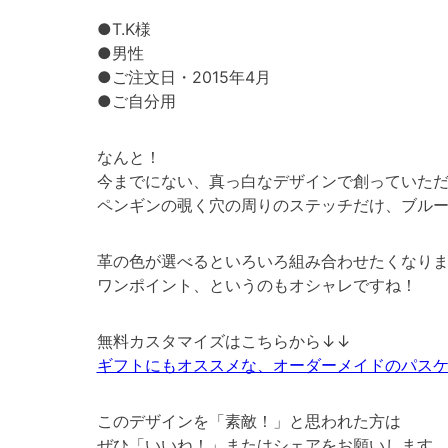
●T.K様
●男性
●ご注文日・2015年4月
●ご自分用
なんと！
今までにない、真っ白なデザインで創っていた
ペンギンの覗く穴の周りのステッチだけ、ブルー
革の色が選べるといろいろ組み合わせたくなりま
ワンポイント、というのもオシャレですね！
無料カスタマイズはこちらから↓↓
ギフトにもオススメな、オーダーメイドのパス
このデザインを「素敵！」と思われた方は
ぜひ「いいね！」またはシェアをお願いします