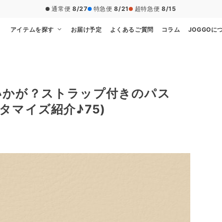
通常便
8/27
特急便
8/21
超特急便
8/15
アイテムを探す
お届け予定
よくあるご質問
コラム
JOGGOに
いかが？ストラップ付きのパス
マイズ紹介♪75)