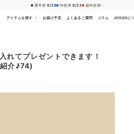
通常便
8/29
特急便
8/23
超特急便
−
アイテムを探す
お届け予定
よくあるご質問
コラム
JOGGOに
を入れてプレゼントできます！
介♪74)