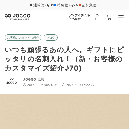
通常便
8/31
特急便
8/25
超特急便
−
アイテムを
探す
お客様カスタマイズ紹介
ブログ
いつも頑張るあの人へ。ギフトにピ
ッタリの名刺入れ！（新・お客様の
カスタマイズ紹介♪70)
JOGGO 広報
2015.10.26 06:25:08
2026.8.10 12:22:27