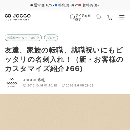
通常便
8/27
特急便
8/21
超特急便
−
アイテムを
探す
お客様カスタマイズ紹介
ブログ
友達、家族の転職、就職祝いにもピ
ッタリの名刺入れ！（新・お客様の
カスタマイズ紹介♪66)
JOGGO 広報
2015.10.16 07:10:38
2026.8.6 09:29:53