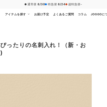
通常便
8/30
特急便
8/24
超特急便
−
アイテムを探す
お届け予定
よくあるご質問
コラム
JOGGOに
ぴったりの名刺入れ！（新・お
)