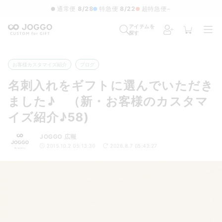
通常便
8/28
特急便
8/22
超特急便
−
アイテムを
探す
お客様カスタマイズ紹介
ブログ
名刺入れをギフトに選んでいただき
ました♪ （新・お客様のカスタマ
イズ紹介♪58)
JOGGO 広報
2015.10.2 05:13:30
2026.8.7 05:43:27