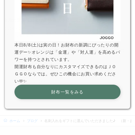
8月の営業日および超特急便停止期間のお知らせ
2026.7.29
JOGGO 広報
本日8/8(土)は寅の日！お財布の新調にぴったりの開
熊本県で発生した地震の影響による配送遅延について
運デー✨オレンジは「金運」や「対人運」を高めるパ
2026.7.29
ワーを持つとされています。
JOGGO 広報
開運財布も自分なりにカスタマイズできるのはＪＯ
ＧＧＯならでは。ぜひこの機会にお買い求めくださ
一部オプション商品販売終了のお知らせ
い🫶✨
2026.6.5
JOGGO 広報
財布一覧をみる
ホーム
ブログ
名刺入れをギフトに選んでいただきました♪ （新・お客