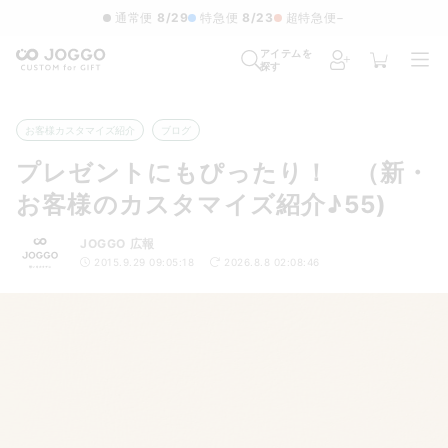
通常便
8/29
特急便
8/23
超特急便
−
アイテムを
探す
お客様カスタマイズ紹介
ブログ
プレゼントにもぴったり！ （新・
お客様のカスタマイズ紹介♪55)
JOGGO 広報
2015.9.29 09:05:18
2026.8.8 02:08:46