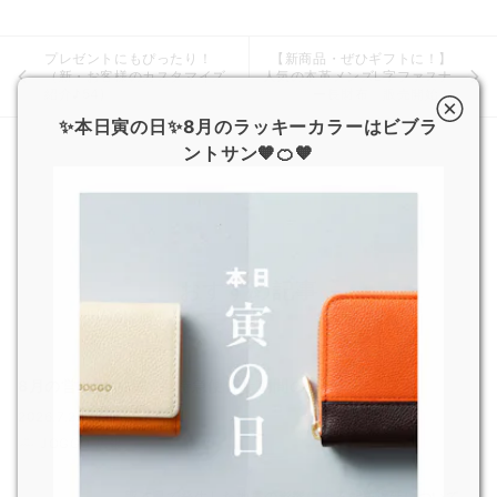
プレゼントにもぴったり！
【新商品・ぜひギフトに！】
（新・お客様のカスタマイズ
人気の本革メンズL字ファスナ
紹介♪54)
ー長財布 販売開始！
✨本日寅の日✨8月のラッキーカラーはビブラ
ントサン🧡🍊🧡
おすすめ記事
8月の営業日および超特急便停止期間のお知らせ
2026.7.29
JOGGO 広報
熊本県で発生した地震の影響による配送遅延について