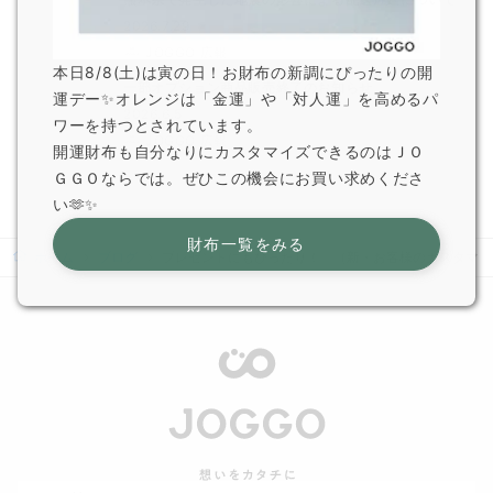
2026.7.29
JOGGO 広報
本日8/8(土)は寅の日！お財布の新調にぴったりの開
一部オプション商品販売終了のお知らせ
運デー✨オレンジは「金運」や「対人運」を高めるパ
2026.6.5
ワーを持つとされています。
JOGGO 広報
開運財布も自分なりにカスタマイズできるのはＪＯ
ＧＧＯならでは。ぜひこの機会にお買い求めくださ
い🫶✨
財布一覧をみる
ホーム
ブログ
プレゼントにもぴったり！ （新・お客様のカスタマイズ