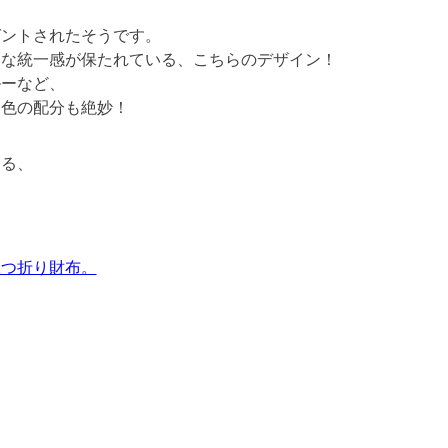
ゼントされたそうです。
いな統一感が保たれている、こちらのデザイン！
ルーなど、
・色の配分も絶妙！
くる、
二つ折り財布。
。