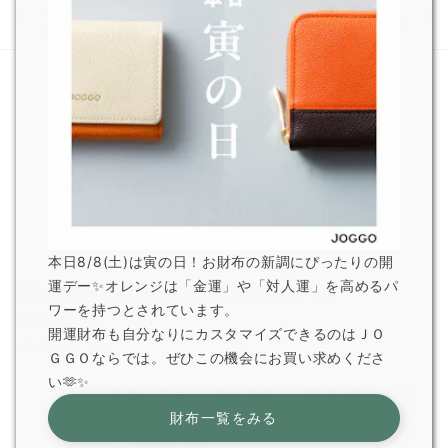
【期間限定SHOPオープン！】
ウォレット！（新・お客様の
新宿マルイメンにて
カスタマイズ紹介♪46）
おすすめ記事
本日8/8(土)は寅の日！お財布の新調にぴったりの開
運デー✨オレンジは「金運」や「対人運」を高めるパ
8月の営業日および超特急便停止期間のお知らせ
ワーを持つとされています。
2026.7.29
開運財布も自分なりにカスタマイズできるのはＪＯ
JOGGO 広報
ＧＧＯならでは。ぜひこの機会にお買い求めくださ
い🫶✨
熊本県で発生した地震の影響による配送遅延について
2026.7.29
財布一覧をみる
JOGGO 広報