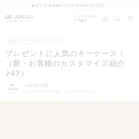
通常便
8/28
特急便
8/22
超特急便
−
アイテムを
探す
お客様カスタマイズ紹介
ブログ
プレゼントに人気のキーケース！
（新・お客様のカスタマイズ紹介
♪47）
JOGGO 広報
2015.8.28 09:02:09
2026.8.7 10:52:17